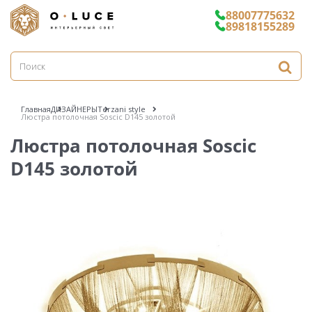
88007775632
89818155289
Главная
ДИЗАЙНЕРЫ
Terzani style
Люстра потолочная Soscic D145 золотой
Люстра потолочная Soscic
D145 золотой