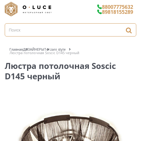
88007775632
89818155289
Главная
ДИЗАЙНЕРЫ
Terzani style
Люстра потолочная Soscic D145 черный
Люстра потолочная Soscic
D145 черный