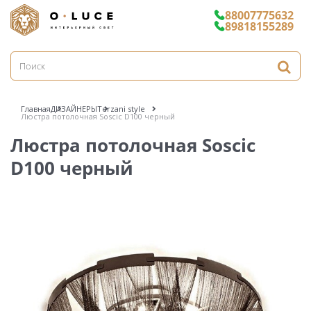
88007775632
89818155289
Главная
ДИЗАЙНЕРЫ
Terzani style
Люстра потолочная Soscic D100 черный
Люстра потолочная Soscic
D100 черный