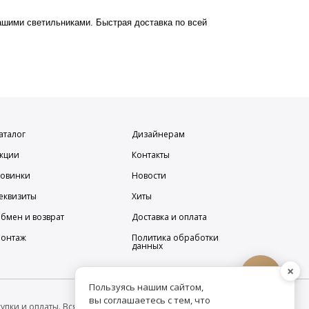
ашими светильниками. Быстрая доставка по всей 
аталог
Дизайнерам
кции
Контакты
овинки
Новости
еквизиты
Хиты
бмен и возврат
Доставка и оплата
онтаж
Политика обработки
данных
×
Пользуясь нашим сайтом,
вы соглашаетесь с тем, что
упки и оплаты. Вся информация на сайте о товарах носит