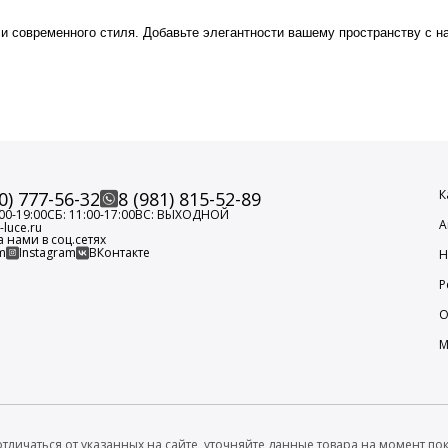
и современного стиля. Добавьте элегантности вашему пространству с н
К
0) 777-56-32
8 (981) 815-52-89
00-19:00
СБ: 11:00-17:00
ВС: ВЫХОДНОЙ
А
luce.ru
а нами в соц.сетях
m
Instagram
ВКонтакте
Н
Р
О
М
тличаться от указанных на сайте, уточняйте данные товара на момент пок