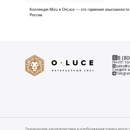
Коллекция Mizu в O•Luce — это гармония изысканности 
России.
8 (80
ПН-ПТ: 10:
sales@o-
Следите з
Telegra
Технические характеристики и изображения товара могут о