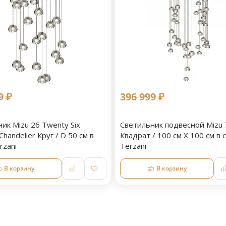
9 ₽
396 999 ₽
ик Mizu 26 Twenty Six
Светильник подвесной Mizu 
Chandelier Круг / D 50 см в
Квадрат / 100 см X 100 см в 
rzani
Terzani
В корзину
В корзину