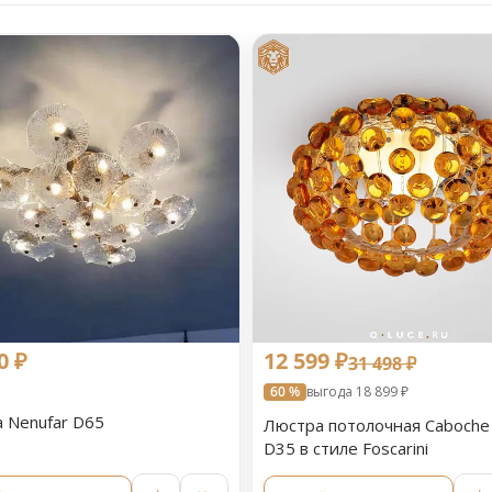
0 ₽
12 599 ₽
31 498 ₽
60 %
выгода 18 899 ₽
 Nenufar D65
Люстра потолочная Caboche
D35 в стиле Foscarini