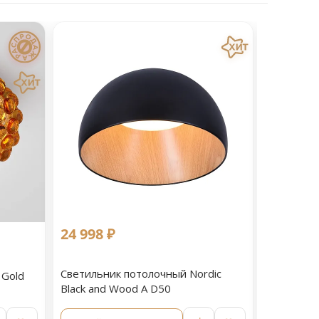
24 998 ₽
14 999 
60 %
выгод
Светильник потолочный Nordic
 Gold
Светильн
Black and Wood A D50
White an