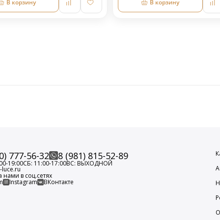
В корзину
В корзину
К
0) 777-56-32
8 (981) 815-52-89
00-19:00
СБ: 11:00-17:00
ВС: ВЫХОДНОЙ
А
luce.ru
а нами в соц.сетях
m
Instagram
ВКонтакте
Н
Р
О