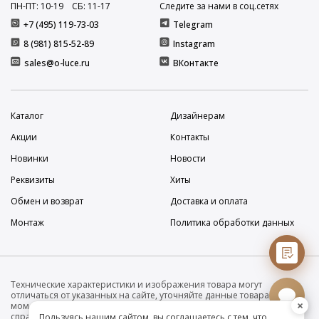
ПН-ПТ: 10
-19
СБ: 11
-17
Следите за нами в соц.сетях
+7 (495) 119-73-03
Telegram
8 (981) 815-52-89
Instagram
sales@o-luce.ru
ВКонтакте
Каталог
Дизайнерам
Акции
Контакты
Новинки
Новости
Реквизиты
Хиты
Обмен и возврат
Доставка и оплата
Монтаж
Политика обработки данных
Технические характеристики и изображения товара могут
отличаться от указанных на сайте, уточняйте данные товара на
×
момент покупки и оплаты. Вся информация на сайте о товарах носит
справочный характер и не является публичной офертой в
Пользуясь нашим сайтом, вы соглашаетесь с тем, что