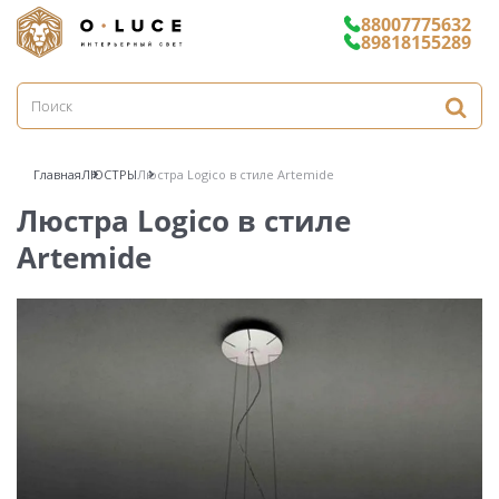
88007775632
89818155289
Главная
ЛЮСТРЫ
Люстра Logico в стиле Artemide
Люстра Logico в стиле
Artemide