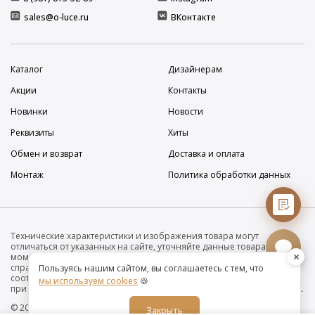
sales@o-luce.ru
ВКонтакте
Каталог
Дизайнерам
Акции
Контакты
Новинки
Новости
Реквизиты
Хиты
Обмен и возврат
Доставка и оплата
Монтаж
Политика обработки данных
Технические характеристики и изображения товара могут
отличаться от указанных на сайте, уточняйте данные товара на
×
момент покупки и оплаты. Вся информация на сайте о товарах носит
справочный характер и не является публичной офертой в
Пользуясь нашим сайтом, вы соглашаетесь с тем, что
соответствии с пунктом 2 статьи 437 ГК РФ. Убедительно просим Вас
мы используем cookies
🍪
при покупке проверять наличие желаемых функций и характеристик.
© 2019-2026 Интернет-магазин дизайнерских светильников O•Luce
Закрыть