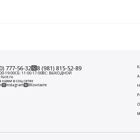
К
0) 777-56-32
8 (981) 815-52-89
00-19:00
СБ: 11:00-17:00
ВС: ВЫХОДНОЙ
А
luce.ru
а нами в соц.сетях
m
Instagram
ВКонтакте
Н
Р
О
М