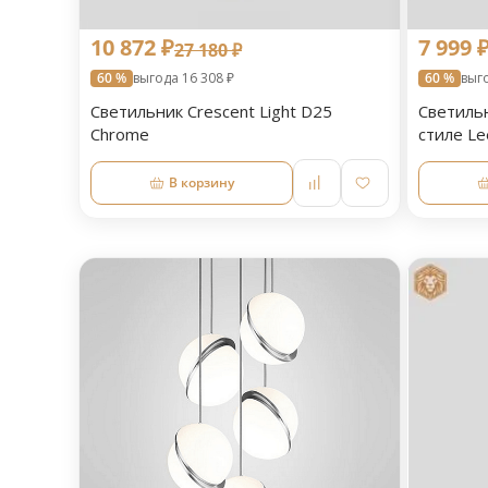
10 872 ₽
7 999 
27 180 ₽
60 %
выгода 16 308 ₽
60 %
выг
Светильник Crescent Light D25
Светильн
Chrome
стиле L
В корзину