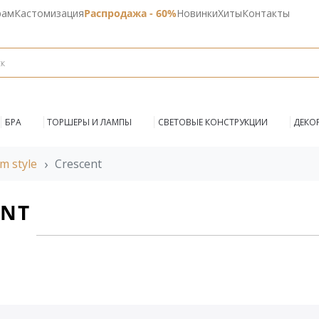
рам
Кастомизация
Распродажа - 60%
Новинки
Хиты
Контакты
БРА
ТОРШЕРЫ И ЛАМПЫ
СВЕТОВЫЕ КОНСТРУКЦИИ
ДЕКО
m style
Crescent
ENT