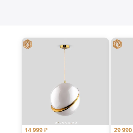
14 999 ₽
29 990