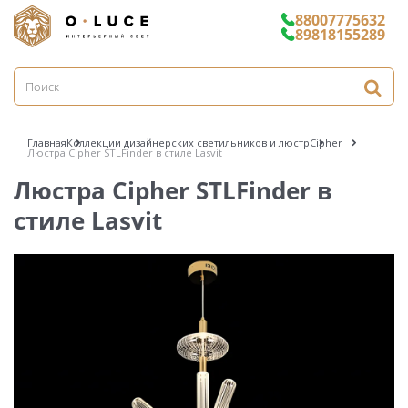
88007775632
89818155289
Главная
Коллекции дизайнерских светильников и люстр
Cipher
Люстра Cipher STLFinder в стиле Lasvit
Люстра Cipher STLFinder в
стиле Lasvit