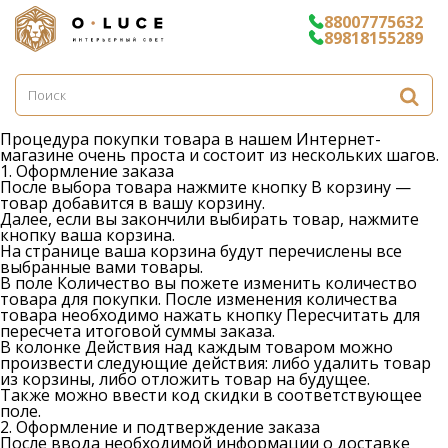
88007775632
89818155289
Процедура покупки товара в нашем Интернет-
магазине очень проста и состоит из нескольких шагов.
1. Оформление заказа
После выбора товара нажмите кнопку
В корзину
—
товар добавится в вашу корзину.
Далее, если вы закончили выбирать товар, нажмите
кнопку
ваша корзина
.
На странице
ваша корзина
будут перечислены все
выбранные вами товары.
В поле
Количество
вы пожете изменить количество
товара для покупки. После изменения количества
товара необходимо нажать кнопку
Пересчитать
для
пересчета итоговой суммы заказа.
В колонке
Действия
над каждым товаром можно
произвести следующие действия: либо
удалить
товар
из корзины, либо
отложить
товар на будущее.
Также можно ввести код скидки в соответствующее
поле.
2. Оформление и подтверждение заказа
После ввода необходимой информации о доставке