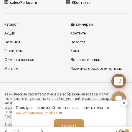
sales@o-luce.ru
ВКонтакте
Каталог
Дизайнерам
Акции
Контакты
Новинки
Новости
Реквизиты
Хиты
Обмен и возврат
Доставка и оплата
Монтаж
Политика обработки данных
Технические характеристики и изображения товара могут
отличаться от указанных на сайте, уточняйте данные товара на
×
момент покупки и оплаты. Вся информация на сайте о товарах носит
справочный характер и не является публичной офертой в
Пользуясь нашим сайтом, вы соглашаетесь с тем, что
соответствии с пунктом 2 статьи 437 ГК РФ. Убедительно просим Вас
мы используем cookies
🍪
при покупке проверять наличие желаемых функций и характеристик.
© 2019-2026 Интернет-магазин дизайнерских светильников O•Luce
Закрыть
0
0