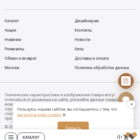
Каталог
Дизайнерам
Акции
Контакты
Новинки
Новости
Реквизиты
Хиты
Обмен и возврат
Доставка и оплата
Монтаж
Политика обработки данных
Технические характеристики и изображения товара могут
отличаться от указанных на сайте, уточняйте данные товара на
×
момент покупки и оплаты. Вся информация на сайте о товарах носит
справочный характер и не является публичной офертой в
Пользуясь нашим сайтом, вы соглашаетесь с тем, что
соответствии с пунктом 2 статьи 437 ГК РФ. Убедительно просим Вас
мы используем cookies
🍪
при покупке проверять наличие желаемых функций и характеристик.
© 2019-2026 Интернет-магазин дизайнерских светильников O•Luce
Закрыть
0
КАТАЛОГ