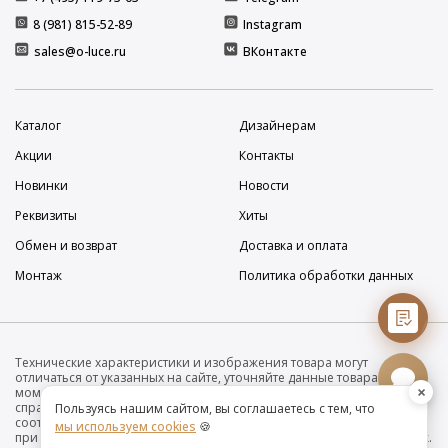
8 (981) 815-52-89
Instagram
sales@o-luce.ru
ВКонтакте
Каталог
Дизайнерам
Акции
Контакты
Новинки
Новости
Реквизиты
Хиты
Обмен и возврат
Доставка и оплата
Монтаж
Политика обработки данных
Технические характеристики и изображения товара могут
отличаться от указанных на сайте, уточняйте данные товара на
×
момент покупки и оплаты. Вся информация на сайте о товарах носит
справочный характер и не является публичной офертой в
Пользуясь нашим сайтом, вы соглашаетесь с тем, что
соответствии с пунктом 2 статьи 437 ГК РФ. Убедительно просим Вас
мы используем cookies
🍪
при покупке проверять наличие желаемых функций и характеристик.