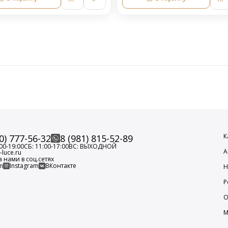
К
0) 777-56-32
8 (981) 815-52-89
00-19:00
СБ: 11:00-17:00
ВС: ВЫХОДНОЙ
А
luce.ru
а нами в соц.сетях
m
Instagram
ВКонтакте
Н
Р
О
М