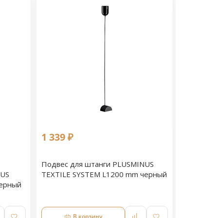
1 339 ₽
1 099 ₽
Подвес для штанги PLUSMINUS
Крепеж д
NUS
TEXTILE SYSTEM L1200 mm черный
PLUSMINU
черный
черный 1
В корзину