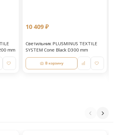
10 409 ₽
9 079 ₽
TILE
Светильник PLUSMINUS TEXTILE
Светильн
D200 mm
SYSTEM Cone Black D300 mm
SYSTEM л
mm
В корзину