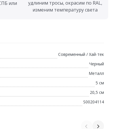
удлиним тросы, окрасим по RAL,
СПБ или
изменим температуру света
Современный / Хай-тек
Черный
Металл
5 см
20,5 см
S00204114