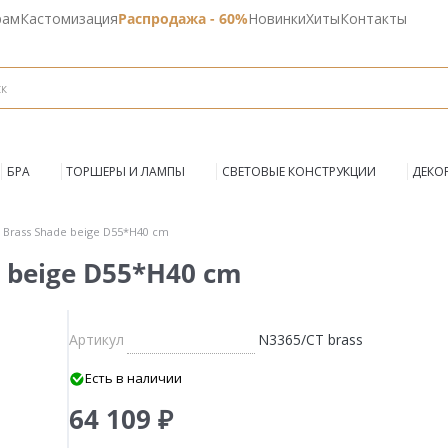
рам
Кастомизация
Распродажа - 60%
Новинки
Хиты
Контакты
БРА
ТОРШЕРЫ И ЛАМПЫ
СВЕТОВЫЕ КОНСТРУКЦИИ
ДЕКО
 Brass Shade beige D55*H40 cm
 beige D55*H40 cm
Артикул
N3365/CT brass
Есть в наличии
64 109 ₽