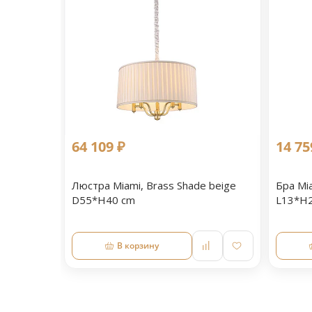
64 109 ₽
14 75
Люстра Miami, Brass Shade beige
Бра Mia
D55*H40 cm
L13*H2
В корзину