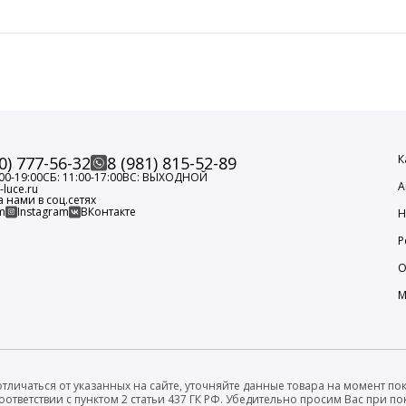
К
0) 777-56-32
8 (981) 815-52-89
00-19:00
СБ: 11:00-17:00
ВС: ВЫХОДНОЙ
А
luce.ru
а нами в соц.сетях
m
Instagram
ВКонтакте
Н
Р
О
М
тличаться от указанных на сайте, уточняйте данные товара на момент пок
оответствии с пунктом 2 статьи 437 ГК РФ. Убедительно просим Вас при 