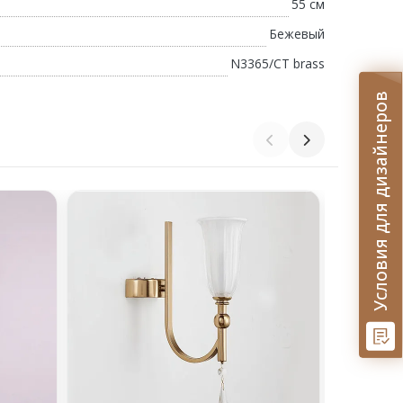
55 см
Бежевый
N3365/CT brass
Условия для дизайнеров