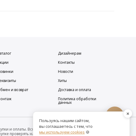
аталог
Дизайнерам
кции
Контакты
овинки
Новости
еквизиты
Хиты
бмен и возврат
Доставка и оплата
онтаж
Политика обработки
данных
×
Пользуясь нашим сайтом,
вы соглашаетесь с тем, что
упки и оплаты. Вся информация на сайте о товарах носит
мы используем cookies
🍪
покупке проверять наличие желаемых функций и