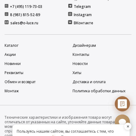
+7 (495) 119-73-03
Telegram
8 (981) 815-52-89
Instagram
sales@o-luce.ru
ВКонтакте
Каталог
Дизайнерам
Акции
Контакты
Новинки
Новости
Реквизиты
Хиты
Обмен и возврат
Доставка и оплата
Монтаж
Политика обработки данных
Технические характеристики и изображения товара могут
отличаться от указанных на сайте, уточняйте данные товара на
×
момент покупки и оплаты. Вся информация на сайте о товарах носит
справочный характер и не является публичной офертой в
Пользуясь нашим сайтом, вы соглашаетесь с тем, что
соответствии с пунктом 2 статьи 437 ГК РФ. Убедительно просим Вас