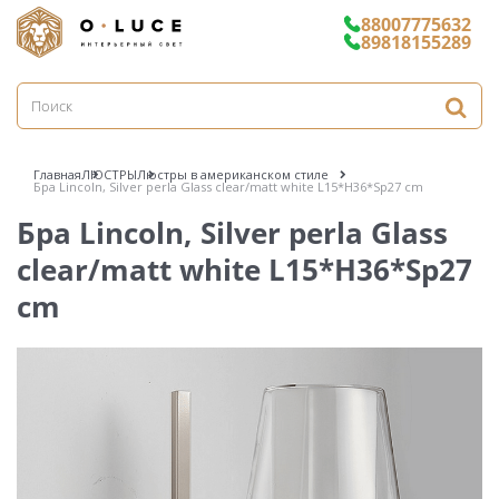
88007775632
89818155289
Главная
ЛЮСТРЫ
Люстры в американском стиле
Бра Lincoln, Silver perla Glass clear/matt white L15*H36*Sp27 cm
Бра Lincoln, Silver perla Glass
clear/matt white L15*H36*Sp27
cm