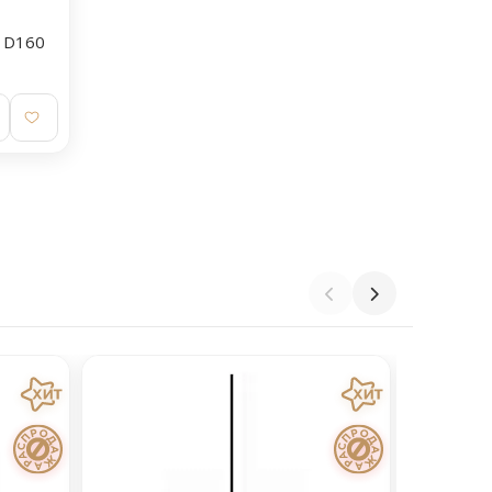
O D160