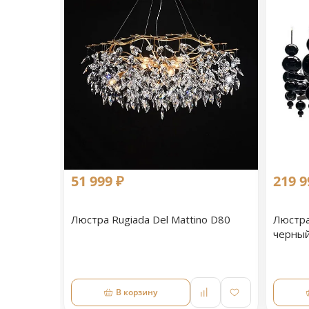
51 999 ₽
219 9
Люстра Rugiada Del Mattino D80
Люстра
черный 
В корзину