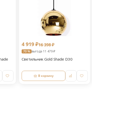
4 919 ₽
5 599 ₽
16 398 ₽
70 %
выгода 11 479 ₽
60 %
выгод
hade
Светильник Gold Shade D30
Светильн
D25
В корзину