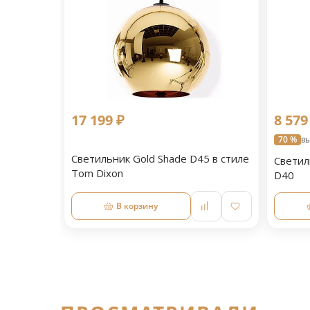
17 199 ₽
8 579
70 %
вы
Светильник Gold Shade D45 в стиле
Светил
Tom Dixon
D40
В корзину